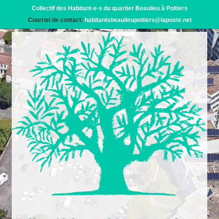
Collectif des Habitant·e·s du quartier Beaulieu à Poitiers
Courriel de contact:
habitantsbeaulieupoitiers@laposte.net