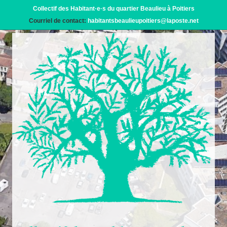
Collectif des Habitant·e·s du quartier Beaulieu à Poitiers
Courriel de contact:
habitantsbeaulieupoitiers@laposte.net